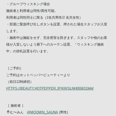
・グループウィスキング場合
施術者と利用者は同性/異性可能。
利用者は同性同士に限る（2名共男性/2 名共女性）
・部屋に緊急呼び出しボタンを設置、押された場合スタッフが入室
します。
・施術中は施錠をせず、完全密室を防ぎます。スタッフや他のお客
様が入室しないよう廊下へのカーテン設置、「ウィスキング施術
中」の掛札設置を行います。
［ご予約］
ご予約はホットペッパービューティーより
（前日12時締切）
HTTPS://BEAUTY.HOTPEPPER.JP/KR/SLNH000631944/
［ 施術者 ］
む〜みん
@MOOMIN_SAUNA
(男性)