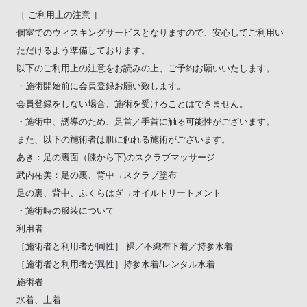
［ ご利用上の注意 ］
個室でのウィスキングサービスとなりますので、安心してご利用い
ただけるよう準備しております。
以下のご利用上の注意をお読みの上、ご予約お願いいたします。
・施術開始前に会員登録お願い致します。
会員登録をしない場合、施術を受けることはできません。
・施術中、誘導のため、足首／手首に触る可能性がございます。
また、以下の施術者は肌に触れる施術がございます。
あき：足の裏面（膝から下)のスクラブマッサージ
武内祐美：足の裏、背中→スクラブ塗布
足の裏、背中、ふくらはぎ→オイルトリートメント
・施術時の服装について
利用者
［施術者と利用者が同性］ 裸／不織布下着／持参水着
［施術者と利用者が異性］持参水着/レンタル水着
施術者
水着、上着