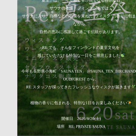
「夏至」は、一年で最も昼が長くなる特別な日。
サウナの本場・フィンランドでは、
サウナに入り、白樺などの枝葉を束ねた”ウィスク”の香りに包
ながら、
自然の恵みに感謝して過ごす伝統があります。
RE:でも、そんなフィンランドの夏至文化を
感じていただける特別な一日をご用意しました
今年も長野県小海町「SAUNA TEN」 @SAUNA_TEN_BIRCHAND
OUDFOREST から、
RE:スタッフが採ってきたフレッシュなウィスクが届きます
植物の香りに包まれる、特別な1日をお楽しみください
開催日 2026/6/20(土)
場所 RE: PRIVATE SAUNA