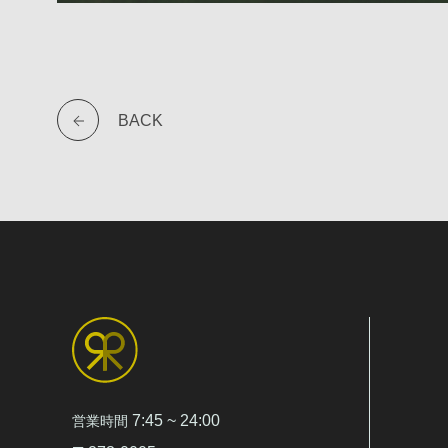
ウィスキング
RE:スタッフ MACHIKO @WHISKING.MACHIKO によるフレッシ
ィスクを使用した特別施術！（お土産ウィスク付き）
時間 9:30-11:30 / 12:30-14:30 / 15:30-17:30
BACK
料金 ¥14,000
予約 HOT PEPPER BEAUTY / 電話 / 店頭
HTTPS://BEAUTY.HOTPEPPER.JP/KR/SLNH000631944/
120分の内80分ウィスキング、残りはサウナをお楽しみください
ワークショップ
長野県小海町の植物で作る
「ミニウィスク作り体験」
時間 12:00〜17:00
料金 ¥500
ミニウィスク販売 → セルフウィスキング
7:45 ~ 24:00
営業時間
購入者限定で、当日サウナ室へ持ち込みOK！